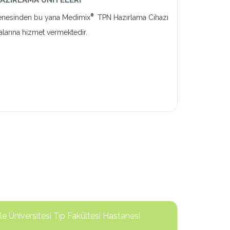
AZIRLAMA ÜNİTELERİ
®
enesinden bu yana Medimix
TPN Hazırlama Cihazı
talarına hizmet vermektedir.
ale Üniversitesi Tıp Fakültesi Hastanesi