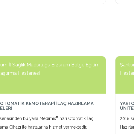
rum İl Sağlık Müdürlüğü Erzurum Bölge Eğitim
Şanlıu
raştırma Hastanesi
Hasta
 OTOMATİK KEMOTERAPİ İLAÇ HAZIRLAMA
YARI 
ELERİ
ÜNİTE
®
senesinden bu yana Medimix
Yarı Otomatik İlaç
2018 s
lama Cihazı ile hastalarına hizmet vermektedir.
Hazırla