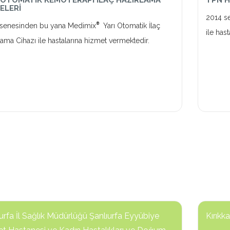
 OTOMATİK KEMOTERAPİ İLAÇ HAZIRLAMA
TPN H
ELERİ
2014 s
®
senesinden bu yana Medimix
Yarı Otomatik İlaç
ile has
lama Cihazı ile hastalarına hizmet vermektedir.
urfa İl Sağlık Müdürlüğü Şanlıurfa Eyyübiye
Kırıkk