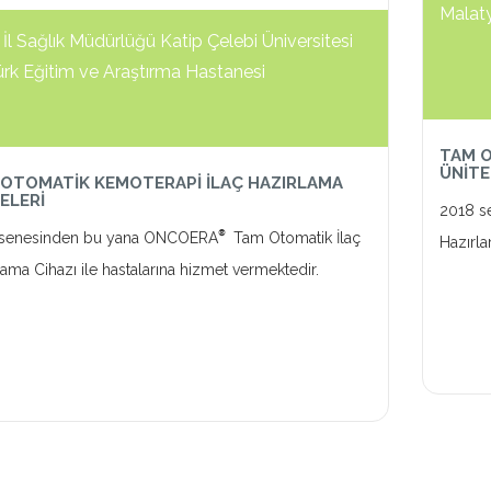
Malaty
 İl Sağlık Müdürlüğü Katip Çelebi Üniversitesi
ürk Eğitim ve Araştırma Hastanesi
TAM O
ÜNİTE
OTOMATİK KEMOTERAPİ İLAÇ HAZIRLAMA
ELERİ
2018 s
®
 senesinden bu yana ONCOERA
Tam Otomatik İlaç
Hazırla
lama Cihazı ile hastalarına hizmet vermektedir.