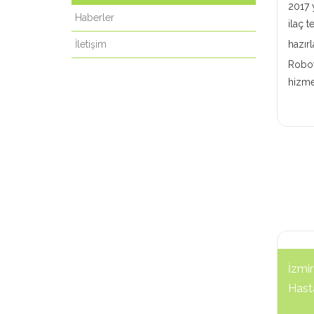
2017 
Haberler
ilaç t
İletişim
hazır
Robot
hizme
İzmir
Hast