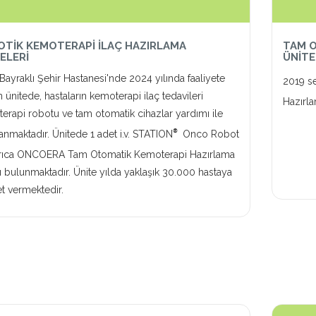
TİK KEMOTERAPİ İLAÇ HAZIRLAMA
TAM O
ELERİ
ÜNİTE
Bayraklı Şehir Hastanesi'nde 2024 yılında faaliyete
2019 s
ünitede, hastaların kemoterapi ilaç tedavileri
Hazırla
erapi robotu ve tam otomatik cihazlar yardımı ile
®
lanmaktadır. Ünitede 1 adet i.v. STATION
Onco Robot
rıca ONCOERA Tam Otomatik Kemoterapi Hazırlama
ı bulunmaktadır. Ünite yılda yaklaşık 30.000 hastaya
t vermektedir.