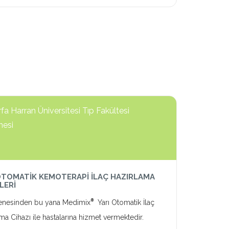
rfa Harran Üniversitesi Tıp Fakültesi
nesi
OTOMATİK KEMOTERAPİ İLAÇ HAZIRLAMA
LERİ
®
enesinden bu yana Medimix
Yarı Otomatik İlaç
ma Cihazı ile hastalarına hizmet vermektedir.