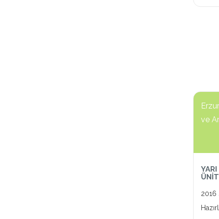
Erzu
ve A
YARI
ÜNİT
2016 
Hazır