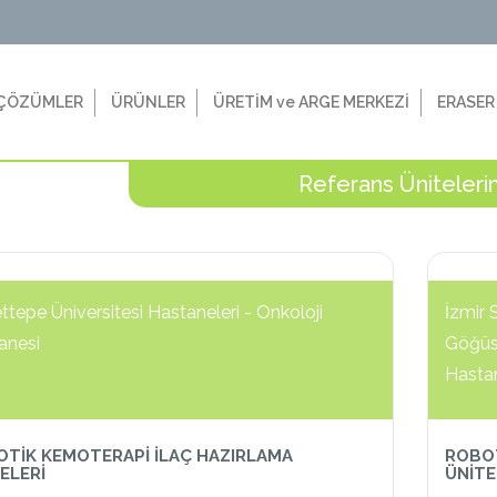
ÇÖZÜMLER
ÜRÜNLER
ÜRETİM ve ARGE MERKEZİ
ERASER
Referans Üniteleri
tepe Üniversitesi Hastaneleri - Onkoloji
İzmir 
anesi
Göğüs 
Hasta
TİK KEMOTERAPİ İLAÇ HAZIRLAMA
ROBOT
ELERİ
ÜNİTE