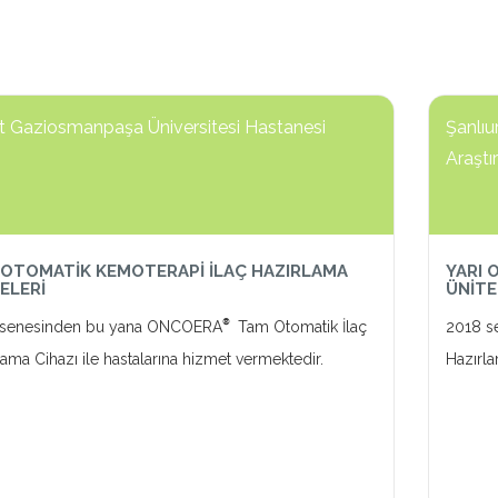
t Gaziosmanpaşa Üniversitesi Hastanesi
Şanlıu
Araştı
OTOMATİK KEMOTERAPİ İLAÇ HAZIRLAMA
YARI 
ELERİ
ÜNİTE
®
 senesinden bu yana ONCOERA
Tam Otomatik İlaç
2018 s
lama Cihazı ile hastalarına hizmet vermektedir.
Hazırla