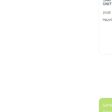
YARI
ÜNİT
2016 
Hazır
Şanlı