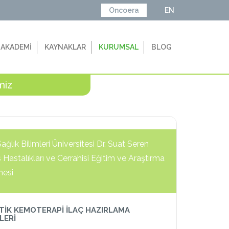
Oncoera
EN
 AKADEMİ
KAYNAKLAR
KURUMSAL
BLOG
miz
Sağlık Bilimleri Üniversitesi Dr. Suat Seren
Hastalıkları ve Cerrahisi Eğitim ve Araştırma
nesi
İK KEMOTERAPİ İLAÇ HAZIRLAMA
LERİ