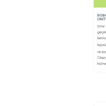
ROBO
ÜNİT
İzmir 
geçen 
kemot
hazır
ve ay
Cihaz
hizme