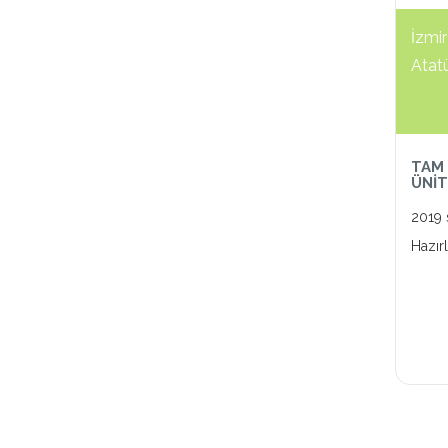
İzmir
Atat
TAM 
ÜNİT
2019
Hazır