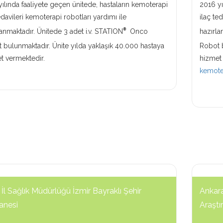
yılında faaliyete geçen ünitede, hastaların kemoterapi
2016 yı
edavileri kemoterapi robotları yardımı ile
ilaç te
®
lanmaktadır. Ünitede 3 adet i.v. STATION
Onco
hazırla
 bulunmaktadır. Ünite
yılda yaklaşık 40.000 hastaya
Robot 
t vermektedir.
hizmet
kemote
 İl Sağlık Müdürlüğü İzmir Bayraklı Şehir
Ankara
anesi
Araştı