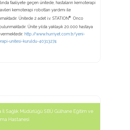
lında faaliyete geçen ünitede, hastaların kemoterapi
davileri kemoterapi robotları yardımı ile
®
nmaktadır. Ünitede 2 adet i.v. STATION
Onco
bulunmaktadır. Ünite
yılda yaklaşık 20.000 hastaya
 vermektedir.
http://www.hurriyet.com.tr/yeni-
rapi-unitesi-kuruldu-40313274
 İl Sağlık Müdürlüğü SBÜ Gülhane Eğitim ve
rma Hastanesi