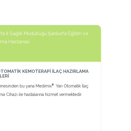
rfa İl Sağlık Müdürlüğü Şanlıurfa Eğitim ve
rma Hastanesi
OTOMATİK KEMOTERAPİ İLAÇ HAZIRLAMA
LERİ
®
enesinden bu yana Medimix
Yarı Otomatik İlaç
ma Cihazı ile hastalarına hizmet vermektedir.