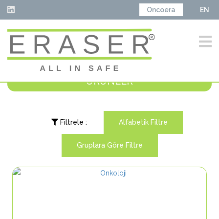
Oncoera
EN
ÜRÜNLER
Filtrele :
Alfabetik Filtre
Gruplara Göre Filtre