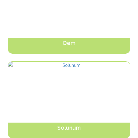
Oem
Ürünleri Gör...
Solunum