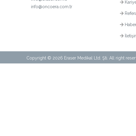
Kariy
info@oncoera.com.tr
Refera
Haber
İletiş
Copyright © 2026 Eraser Medikal Ltd. Şti. All right rese