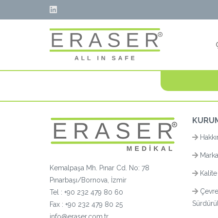
KURU
Hakkı
Marka
Kemalpaşa Mh. Pınar Cd. No: 78
Kalite
Pınarbaşı/Bornova, İzmir
Çevre
Tel :
+90 232 479 80 60
Sürdürüle
Fax : +90 232 479 80 25
info@eraser.com.tr