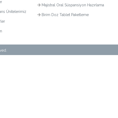
er
Majistral Oral Süspansiyon Hazırlama
ns Ünitelerimiz
Birim Doz Tablet Paketleme
ler
im
rved.