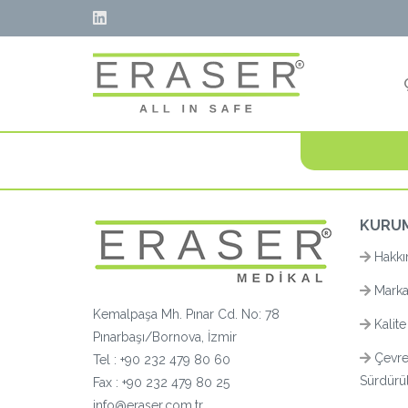
KURU
Hakkı
Marka
Kemalpaşa Mh. Pınar Cd. No: 78
Kalite
Pınarbaşı/Bornova, İzmir
Çevre
Tel :
+90 232 479 80 60
Sürdürüle
Fax : +90 232 479 80 25
info@eraser.com.tr