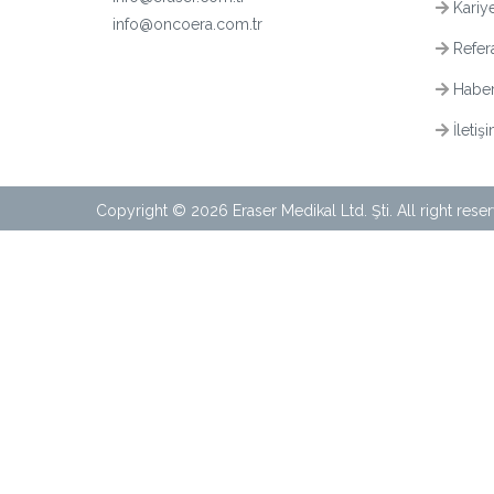
Kariy
info@oncoera.com.tr
Refera
Haber
İletiş
Copyright © 2026 Eraser Medikal Ltd. Şti. All right rese