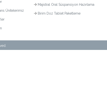
er
Majistral Oral Süspansiyon Hazırlama
ns Ünitelerimiz
Birim Doz Tablet Paketleme
ler
im
rved.