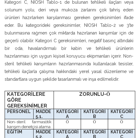
Kategori C, NIOSH Tablo-1 de bulunan tehlikeli ilaçları veya
solunum yolu, deri veya mukoza zarlarını çok tahriş eden
ürünleri hazırlarken karşılanması gereken gereksinimleri ifade
eder. Bu kategorideki gereksinimler, NIOSH Tablo-2 ve 3’te
bulunmasına rağmen çok miktarda hazırlanan karışımlar için de
geçerli olabilir. Kategori C gereksinimleri, negatif basınç altındaki
bir oda, havalandırmalı bir kabin ve tehlikeli ürünlerin
hazırlanması için uygun kişisel koruyucu ekipmanları içerir. Non-
steril tehlikeli karışımların hazırlanmasında kullanılacak tesisler,
tehlikeli ilaçlarla çalışma hakkındaki yerel yasal düzenleme ve
standartlara uygun şekilde tasarlanmalı ve inşa edilmelidir.
KATEGORİLERE
ZORUNLU-
Ö
GÖRE
GEREKSİNİMLER
PERSONEL
MADDE
KATEGORİ
KATEGORİ
KATEGORİ
5.1.
A
B
C
Non-steril farmasötik
Ö
Ö
Ö
karışım denetçisi atama
EĞİTİM
MADDE
KATEGORİ
KATEGORİ
KATEGORİ
5.2.
A
B
C