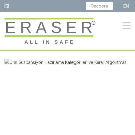
Oncoera
EN