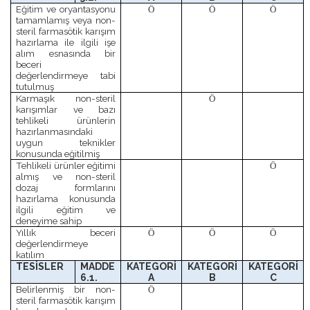
Eğitim ve oryantasyonu
Ö
Ö
Ö
tamamlamış veya non-
steril farmasötik karışım
hazırlama ile ilgili işe
alım esnasında bir
beceri
değerlendirmeye tabi
tutulmuş
Karmaşık non-steril
Ö
karışımlar ve bazı
tehlikeli ürünlerin
hazırlanmasındaki
uygun teknikler
konusunda eğitilmiş
Tehlikeli ürünler eğitimi
Ö
almış ve non-steril
dozaj formlarını
hazırlama konusunda
ilgili eğitim ve
deneyime sahip
Yıllık beceri
Ö
Ö
Ö
değerlendirmeye
katılım
TESİSLER
MADDE
KATEGORİ
KATEGORİ
KATEGORİ
6.1.
A
B
C
Belirlenmiş bir non-
Ö
steril farmasötik karışım